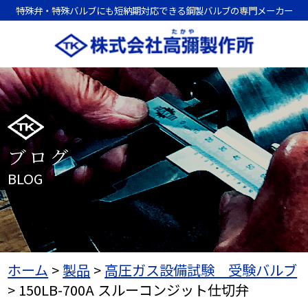
特殊弁・特殊バルブにも短納期対応できる鋼製バルブの専門メーカー
ブログ
BLOG
ホーム
>
製品
>
高圧ガス設備試験 受験バルブ
>
150LB-700A スルーコンジット仕切弁