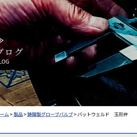
ブログ
LOG
ーム
>
製品
>
鋳鋼製グローブバルブ
>
バットウェルド 玉形弁