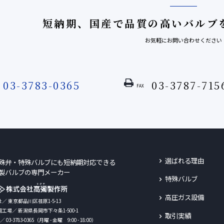
短納期、国産で品質の高い
バルブ
お気軽にお問い合わせください
03-3783-0365
03-3787-715
FAX
選ばれる理由
殊弁・特殊バルブにも短納期
対応できる
製バルブの専門メーカー
特殊バルブ
高圧ガス設備
／ 東京都品川区荏原1-5-13
工場／ 新潟県長岡市下々条1-500-1
取引実績
／ 03-3783-0365（月曜 - 金曜 9:00 - 18:00）