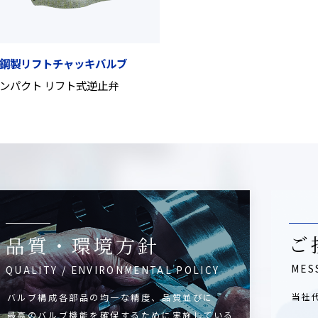
鋼製リフトチャッキバルブ
ンパクト リフト式逆止弁
ご
品質・環境方針
MES
QUALITY / ENVIRONMENTAL POLICY
当社
バルブ構成各部品の均一な精度、品質並びに
最高のバルブ機能を確保するために実施している