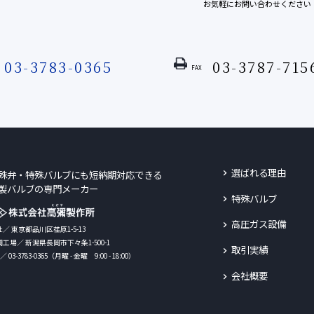
お気軽にお問い合わせください
03-3783-0365
03-3787-715
FAX
選ばれる理由
殊弁・特殊バルブにも短納期
対応できる
製バルブの専門メーカー
特殊バルブ
高圧ガス設備
／ 東京都品川区荏原1-5-13
工場／ 新潟県長岡市下々条1-500-1
取引実績
／ 03-3783-0365（月曜 - 金曜 9:00 - 18:00）
会社概要